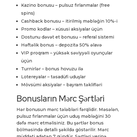
Kazino bonusu – pulsuz fırlanmalar (free
spins)
Cashback bonusu – itirilmiş məbləğin 10%-i
Promo kodlar – xüsusi aksiyalar üçün
Dostunu dəvət et bonusu – referal sistemi
Həftəlik bonus – depozitə 50% əlavə
VIP proqram – yüksək səviyyəli oyunçular
üçün
Turnirlər – bonus hovuzu ilə
Lotereyalar – təsadüfi uduşlar
Mövsümi aksiyalar – bayram təklifləri
Bonusların Mərc Şərtləri
Hər bonusun mərc tələbləri fərqlidir. Məsələn,
pulsuz fırlanmalar üçün uduş məbləğini 30
dəfə mərc etməlisiniz. Bu şərtlər bonus
bölməsində detallı şəkildə göstərilir. Mərc
müddəti adətən 7 gündür. Şərtləri yerinə